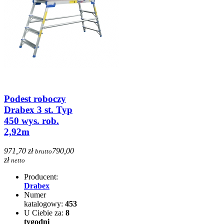
Podest roboczy
Drabex 3 st. Typ
450 wys. rob.
2,92m
971,70 zł
790,00
brutto
zł
netto
Producent:
Drabex
Numer
katalogowy:
453
U Ciebie za:
8
tygodni