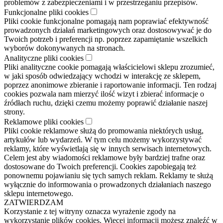
problemów z zabezpieczeniami i w przestrzeganiu przepisów.
Funkcjonalne pliki cookies
Pliki cookie funkcjonalne pomagają nam poprawiać efektywność
prowadzonych działań marketingowych oraz dostosowywać je do
Twoich potrzeb i preferencji np. poprzez zapamiętanie wszelkich
wyborów dokonywanych na stronach.
Analityczne pliki cookies
Pliki analityczne cookie pomagają właścicielowi sklepu zrozumieć,
w jaki sposób odwiedzający wchodzi w interakcję ze sklepem,
poprzez anonimowe zbieranie i raportowanie informacji. Ten rodzaj
cookies pozwala nam mierzyć ilość wizyt i zbierać informacje o
źródłach ruchu, dzięki czemu możemy poprawić działanie naszej
strony.
Reklamowe pliki cookies
Pliki cookie reklamowe służą do promowania niektórych usług,
artykułów lub wydarzeń. W tym celu możemy wykorzystywać
reklamy, które wyświetlają się w innych serwisach internetowych.
Celem jest aby wiadomości reklamowe były bardziej trafne oraz
dostosowane do Twoich preferencji. Cookies zapobiegają też
ponownemu pojawianiu się tych samych reklam. Reklamy te służą
wyłącznie do informowania o prowadzonych działaniach naszego
sklepu internetowego.
ZATWIERDZAM
Korzystanie z tej witryny oznacza wyrażenie zgody na
wykorzystanie plików cookies. Więcej informacji możesz znaleźć w