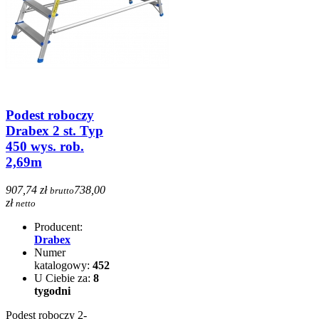
Podest roboczy
Drabex 2 st. Typ
450 wys. rob.
2,69m
907,74 zł
738,00
brutto
zł
netto
Producent:
Drabex
Numer
katalogowy:
452
U Ciebie za:
8
tygodni
Podest roboczy 2-