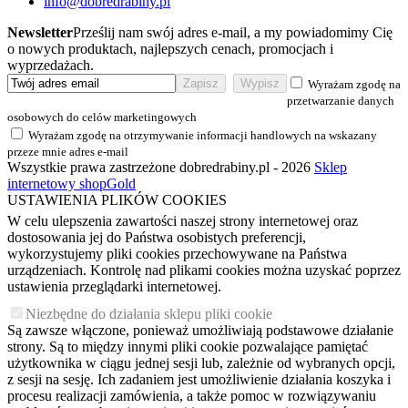
info@dobredrabiny.pl
Newsletter
Prześlij nam swój adres e-mail, a my powiadomimy Cię
o nowych produktach, najlepszych cenach, promocjach i
wyprzedażach.
Wyrażam zgodę na
przetwarzanie danych
osobowych do celów marketingowych
Wyrażam zgodę na otrzymywanie informacji handlowych na wskazany
przeze mnie adres e-mail
Wszystkie prawa zastrzeżone dobredrabiny.pl - 2026
Sklep
internetowy shopGold
USTAWIENIA PLIKÓW COOKIES
W celu ulepszenia zawartości naszej strony internetowej oraz
dostosowania jej do Państwa osobistych preferencji,
wykorzystujemy pliki cookies przechowywane na Państwa
urządzeniach. Kontrolę nad plikami cookies można uzyskać poprzez
ustawienia przeglądarki internetowej.
Niezbędne do działania sklepu pliki cookie
Są zawsze włączone, ponieważ umożliwiają podstawowe działanie
strony. Są to między innymi pliki cookie pozwalające pamiętać
użytkownika w ciągu jednej sesji lub, zależnie od wybranych opcji,
z sesji na sesję. Ich zadaniem jest umożliwienie działania koszyka i
procesu realizacji zamówienia, a także pomoc w rozwiązywaniu