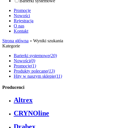
Barierki systemowe
Promocje
Nowości
Rejestracja
O nas
Kontakt
Strona główna
»
Wyniki szukania
Kategorie
Barierki systemowe
(20)
Nowości
(0)
Promocje
(1)
Produkty polecane
(13)
Hity w naszym sklepie
(11)
Producenci
Altrex
CRYNOline
Drabex